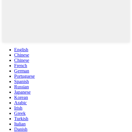
English
Chinese
Chinese
French
German
Portuguese
Spanish
Russian
Japanese
Korean
Arabic
Irish
Greek
Turkish
Italian
Danish